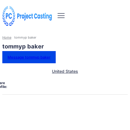
Home
tommyp baker
tommyp baker
Message tommyp baker
United States
are
file: