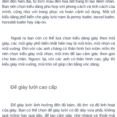
điển đến hiện đại, từ trơn màu đến họa tiết trang trí tạo điểm nhấn. 
Bạn nên chọn kiểu dáng phù hợp với phong cách và tính cách của 
mình, cũng như với trang phục và hoàn cảnh sử dụng. Một số 
kiểu dáng phổ biến cho giày lười nam là penny loafer, tassel loafer, 
horsebit loafer hay slip-on.
Ngoài ra bạn còn có thể lựa chọn kiểu dáng giày theo mũi 
giày, các mũi giày phổ biến nhất hiện nay là mũi tròn, mũi nhọn và 
mũi vuông. Đới với các anh chàng có thân hình hơi mũm mĩm thì 
nên chọn kiểu giày mũi nhọn, mũi tròn để tạo cảm giác thon gọn 
cho bàn chân. Ngược lại, với các anh có thân hình cao, gầy thì 
kiểu giày mũi vuông, mũi tròn sẽ giúp cân bằng vóc dáng.
Đế giày lười cao cấp
Đế giày lười ảnh hưởng đến độ bám, độ êm và độ linh hoạt 
của giày. Bạn có thể chọn đế giày lười có độ dày vừa phải, không 
quá mỏng hay quá dày, để tạo cảm giác nhẹ nhàng và thoải mái 