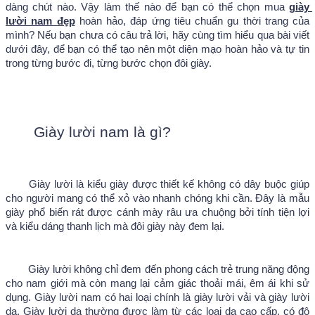
dàng chút nào. Vậy làm thế nào để bạn có thể chọn mua 
giày 
lười nam đẹp
 hoàn hảo, đáp ứng tiêu chuẩn gu thời trang của 
mình? Nếu bạn chưa có câu trả lời, hãy cùng tìm hiểu qua bài viết 
dưới đây, để bạn có thể tạo nên một diện mạo hoàn hảo và tự tin 
trong từng bước đi, từng bước chọn đôi giày.
Giày lười nam là gì?
Giày lười là kiểu giày được thiết kế không có dây buộc giúp 
cho người mang có thể xỏ vào nhanh chóng khi cần. Đây là mẫu 
giày phổ biến rát được cánh mày râu ưa chuộng bởi tính tiện lợi 
và kiểu dáng thanh lịch mà đôi giày này đem lại. 
Giày lười không chỉ đem đến phong cách trẻ trung năng động 
cho nam giới mà còn mang lại cảm giác thoải mái, êm ái khi sử 
dụng. Giày lười nam có hai loại chính là giày lười vải và giày lười 
da. Giày lười da thường được làm từ các loại da cao cấp, có độ 