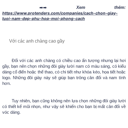
	➡️➡️ 
Xem thêm: 
https://www.protenders.com/companies/cach-chon-giay-
luoi-nam-dep-phu-hop-moi-phong-cach
Với các anh chàng cao gầy
Đối với các anh chàng có chiều cao ấn tượng nhưng lại hơi 
gầy, bạn nên chọn những đôi giày lười nam có màu sáng, có kiểu 
dáng cổ điển hoặc thể thao, có chi tiết như khóa kéo, họa tiết hoặc 
logo. Những đôi giày này sẽ giúp bạn trông cân đối và nam tính 
hơn.
Tuy nhiên, bạn cũng không nên lựa chọn những đôi giày lười 
có thiết kế mũi nhọn, như vậy sẽ khiến cho bạn bị mất cân đối về 
vóc dáng. 