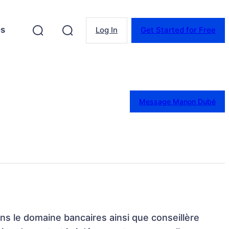
es
Log In
Get Started for Free
Message Manon Dubé
 dans le domaine bancaires ainsi que conseillère 